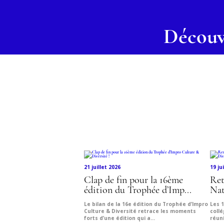
Découv
21 juillet 2026
19 ju
Clap de fin pour la 16ème
Ret
édition du Trophée d’Imp...
Nat
Le bilan de la 16e édition du Trophée d’Impro
Les 1
Culture & Diversité retrace les moments
coll
forts d’une édition qui a...
réuni