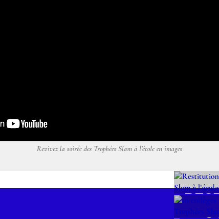
Revivez la soirée des Trophées Slam à l’école en images
RES
NAT