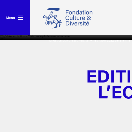
Menu
fondation culture & diversité
edition 2022 de slam-à-
EDIT
L’E