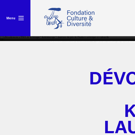
Menu
fondation culture & diversité
prix en faveur de la cohésio
DÉVO
K
LAU