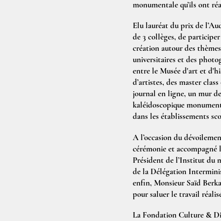
monumentale qu’ils ont réal
Elu lauréat du prix de l’Aud
de 3 collèges, de participe
création autour des thèmes d
universitaires et des photo
entre le Musée d'art et d'h
d’artistes, des master class 
journal en ligne, un mur de 
kaléidoscopique monumental
dans les établissements scol
A l’occasion du dévoilement
cérémonie et accompagné les
Président de l’Institut du
de la Délégation Intermini
enfin, Monsieur Saïd Berka
pour saluer le travail réalis
La Fondation Culture & Div