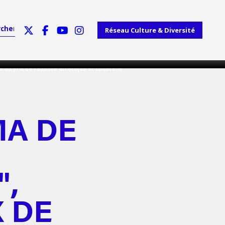
Réseau Culture & Diversité
 du prix de l'audace artistique et culturelle
MA DE
",
X DE