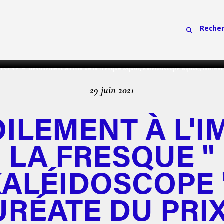
n sociale
dévoilement à l'ima de la fresque &quot; kaléidoscope &quot;, lauréate
29 juin 2021
ILEMENT À L'I
LA FRESQUE "
ALÉIDOSCOPE 
RÉATE DU PRI