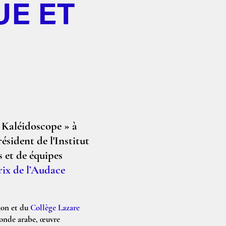
UE ET
« Kaléidoscope » à
ésident de l'Institut
s et de équipes
rix de l’Audace
jon et du
Collège Lazare
monde arabe, œuvre