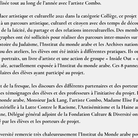
isée tout au long de l’année avec l’artiste Combo.
ace artistique et culturelle 2021 dans la catégorie Collège, ce projet 
r à un parcours artistique, culturel et citoyen avec des temps de déco
e la laïcité, du partage et des relations interculturelles. Des membre
graphes ont été sollicités pour réaliser des parcours inter-musées sur
istoire du Judaïsme, l’Institut du monde arabe et les Archives nation
ou des ateliers, les élèves ont été initiés à différentes pratiques. Ils 
portraits, un livre d’artiste et une action de groupe « Inside Out » e
e, actuellement exposée à l’Institut du monde arabe. Ces 8 pannea
aires des élèves ayant participé au projet.
 de la fresque, les discours des différents partenaires et des porteu
 témoignages des élèves et des professeurs à l’initiative du projet. 
 monde arabe, Monsieur Jack Lang, l’artiste Combo, Madame Elise Faj
stérielle à la Lutte Contre le Racisme, l'Antisémitisme et la Haine
ne, Délégué général adjoint de la Fondation Culture & Diversité ont 
é par les élèves et les porteurs de projet.
ersité remercie très chaleureusement l’Institut du Monde arabe pou