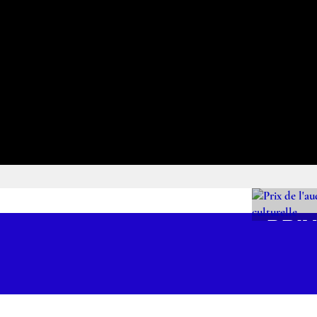
PRIX
L'A
ART
CUL
ez les programmes