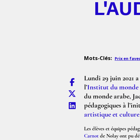
L'AU
Mots-Clés:
Prix en fave
Lundi 29 juin 2021 a
l’
Institut du monde
du monde arabe, Jac
pédagogiques à l’ini
artistique et culture
Les élèves et équipes péda
Carnot
de Nolay ont pu déc