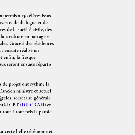
a permis à 150 élèves issus
uverte, de dialogue et de
s de la société civile, des
 la « culture en partage »
ales. Grâce à des résidences
ont ensuite réalisé un
t enfin, la fresque
ux seront ensuite répartis
rs de projet ont rythmé la
L’ancien ministre et actuel
geles, secrétaire générale
 anti-LGBT
(DILCRAH)
et
tour à tour pris la parole
r cette belle cérémonie et