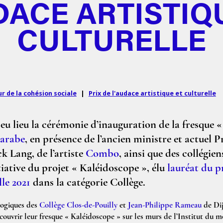
DACE ARTISTIQ
CULTURELLE
ur de la cohésion sociale
|
Prix de l'audace artistique et culturelle
 eu lieu la cérémonie d’inauguration de la fresque 
 arabe
, en présence de l’ancien ministre et actuel Pr
k Lang, de l’artiste
Combo
, ainsi que des collégien
tiative du projet « Kaléidoscope », élu
lauréat du p
lle 2021
dans la catégorie Collège.
gogiques des
Collège Clos-de-Pouilly
et
Jean-Philippe Rameau
de Di
ouvrir leur fresque « Kaléidoscope » sur les murs de l’Institut du 