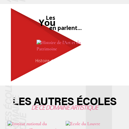
Youtubeurs
Les
You
tubeurs
en parlent...
en parlent...
Les
Histoire de l'Art et du Patrimoine
LES AUTRES ÉCOLES
DE CE DOMAINE ARTISTIQUE