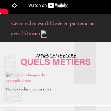
Cette vidéo est diffusée en partenariat
avec l'Onisep
APRÈS CETTE ÉCOLE
QUELS MÉTIERS
Métiers techniques du spectacle vivant