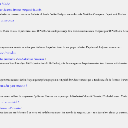
la Mode !
es Chances à l'Institut Français de la Mode
)
 admises au concours : quatre en Bachelor of Arts in Fashion Design et une en Bachelor Modéliste Concepteur. Depuis 2018, l'Institut...
t 2021-2022
tive ! Créé en 2010, en partenariat avec l’UNESCO et sous le patronage de la Commission nationale française pour l’UNESCO, la Résid
 courageusement montés sur scène pour déclamer des poésies issues de leur propre création. L’après-midi, les jeunes slameurs se...
ée d'études
lles partenaires
, #
Arts, Cultures et Prévention
)
eure en Travail Social) et l’ISLV (Institut Social Lille Vauban), afin de témoigner de l’expérimentation Arts, Cultures et Prévention. 
fiquement aux jeunes diplômés ayant participé aux programmes Egalité des Chances menés par la Fondation, afin de favoriser leur inse
eurs du patrimoine !
te année, 2 élèves du programme Egalité des Chances mis en place par la Fondation Culture & Diversité, l’Ecole du Louvre , l’Ecole..
nd convivial !
Cultures et Prévention
)
uis deux ans ont été convié à un week-end sur la base nautique Tom Souville de Sangatte. Les 15 et 16 décembre, plus de 40 jeunes se.