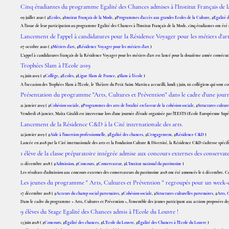
Cinq étudiantes du programme Egalité des Chances admises à l'Institut Français de 
09 juillet 2020 ( #
Ecoles
, #
Institut Français de la Mode
, #
Programmes d'accès aux grandes Ecoles de la Culture
, #
Egalité d
A l’issue de leur participation au programme Egalité des Chances à l’Institut Français de la Mode, cinq étudiantes ont été
Lancement de l'appel à candidatures pour la Résidence Voyager pour les métiers d'ar
07 octobre 2020 ( #
Métiers d'art
, #
Résidence Voyager pour les métiers d'art
)
L’appel à candidatures français de la Résidence Voyager pour les métiers d’art est lancé pour la douzième année consécu
Trophées Slam à l'Ecole 2019
05 juin 2019 ( #
Collège
, #
Ecoles
, #
Ligue Slam de France
, #
Slam à l'école
)
A l’occasion des Trophées Slam à l’Ecole, le Théâtre du Petit Saint-Martin a accueilli, lundi 3 juin, 66 collégiens qui sont
Présentation du programme "Arts, Cultures et Prévention" dans le cadre d'une journ
21 janvier 2019 ( #
Cohésion sociale
, #
Programmes des arts de l'oralité en faveur de la cohésion sociale
, #
Structures culture
Vendredi 18 janvier, Maïta Giraldi est intervenue lors d’une journée d’étude organisée par l’EESTS (Ecole Européenne Supéri
Lancement de la Résidence C&D à la Cité internationale des arts.
22 janvier 2019 ( #
Aide à l'insertion professionnelle
, #
Égalité des chances
, #
L'engagement
, #
Résidence C&D
)
Lancée en 2018 par la Cité internationale des arts et la Fondation Culture & Diversité, la Résidence C&D s’adresse spéci
1 élève de la classe préparatoire intégrée admise aux concours externes des conservat
11 décembre 2018 ( #
Admission
, #
Concours
, #
Conservateur
, #
L'Institut national du patrimoine
)
Les résultats d’admission aux concours externes des conservateurs du patrimoine 2018 ont été annoncés le 6 décembre. Cet
Les jeunes du programme " Arts, Cultures et Prévention " regroupés pour un week-e
17 décembre 2018 ( #
Acteurs du champ social partenaires
, #
Cohésion sociale
, #
Structures culturelles partenaires
, #
Arts, 
Dans le cadre du programme « Arts, Cultures et Prévention », l’ensemble des jeunes participant aux actions proposées dep
9 élèves du Stage Egalité des Chances admis à l'Ecole du Louvre !
13 juin 2018 ( #
Concours
, #
Égalité des chances
, #
L'Ecole du Louvre
, #
Égalité des Chances à l'Ecole du Louvre
)