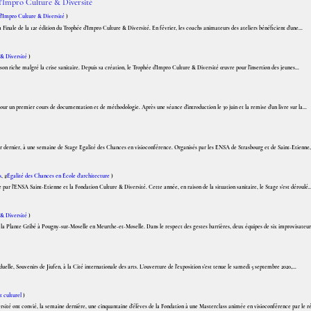
d'Impro Culture & Diversité
d'Impro Culture & Diversité
)
a Finale de la 12e édition du Trophée d’Impro Culture & Diversité. En février, les coachs animateurs des ateliers bénéficient d’une...
 & Diversité
)
on riche malgré la crise sanitaire. Depuis sa création, le Trophée d’Impro Culture & Diversité œuvre pour l’insertion des jeunes...
ur un premier cours de documentation et de méthodologie. Après une séance d’introduction le 30 juin et la remise d’un livre sur la...
r dernier, à une semaine de Stage Egalité des Chances en visioconférence. Organisés par les ENSA de Strasbourg et de Saint-Etienne,.
s
, #
Égalité des Chances en École d'architecture
)
par l’ENSA Saint-Etienne et la Fondation Culture & Diversité. Cette année, en raison de la situation sanitaire, le Stage s’est déroulé..
 & Diversité
)
a Plante Gribé à Pougny-sur-Moselle en Meurthe-et-Moselle. Dans le respect des gestes barrières, deux équipes de six improvisateurs
le, Souvenirs de Jiufen, à la Cité internationale des arts. L’ouverture de l’exposition s’est tenue le samedi 5 septembre 2020,...
culturel
)
ité ont convié, la semaine dernière, une cinquantaine d’élèves de la Fondation à une Masterclass animée en visioconférence par le réa