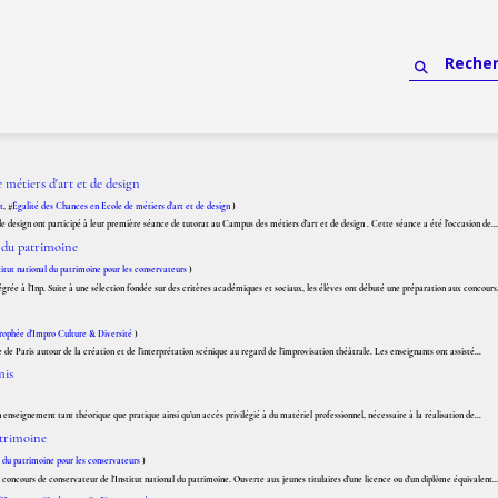
métiers d'art et de design
t
, #
Égalité des Chances en Ecole de métiers d'art et de design
)
design ont participé à leur première séance de tutorat au Campus des métiers d’art et de design . Cette séance a été l’occasion de...
l du patrimoine
titut national du patrimoine pour les conservateurs
)
égrée à l’Inp. Suite à une sélection fondée sur des critères académiques et sociaux, les élèves ont débuté une préparation aux concours.
rophée d'Impro Culture & Diversité
)
 de Paris autour de la création et de l’interprétation scénique au regard de l’improvisation théâtrale. Les enseignants ont assisté...
mis
nseignement tant théorique que pratique ainsi qu’un accès privilégié à du matériel professionnel, nécessaire à la réalisation de...
atrimoine
l du patrimoine pour les conservateurs
)
u concours de conservateur de l'Institut national du patrimoine. Ouverte aux jeunes titulaires d’une licence ou d’un diplôme équivalent..