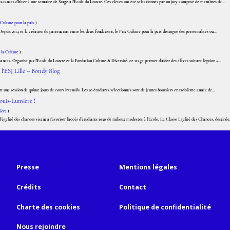
s vacances d’hiver à une semaine de Stage à l’Ecole du Louvre. Ces élèves ont été sélectionnés par un jury composé de membres de...
 Culture pour la paix
)
puis 2014 et la création du partenariat entre les deux fondations, le Prix Culture pour la paix distingue des personnalités ou...
 la Culture
)
ances. Organisé par l’Ecole du Louvre et la Fondation Culture & Diversité, ce stage permet d’aider des élèves suivant l’option «...
 l'ESJ Lille – Bondy Blog
t une session de quinze jours de cours intensifs. Les 20 étudiants sélectionnés sont de jeunes boursiers en troisième année de...
Louis-Lumière !
ière
)
galité des chances visant à favoriser l’accès d’étudiants issus de milieux modestes à l’Ecole. La Classe Egalité des Chances, destinée.
Presse
Mentions légales
Crédits
Contact
Charte des cookies
Politique de confidentialité
Nous rejoindre