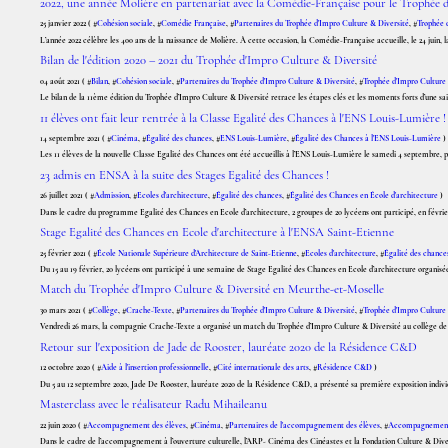
2022, une année Molière en partenariat avec la Comédie-Française pour le Trophée 
25 janvier 2022 ( #
Cohésion sociale
, #
Comédie Française
, #
Partenaires du Trophée d'Impro Culture & Diversité
, #
Trophée 
L’année 2022 célèbre les 400 ans de la naissance de Molière. À cette occasion, la Comédie-Française accueille, le 24 juin, l
Bilan de l'édition 2020 – 2021 du Trophée d'Impro Culture & Diversité
04 août 2021 ( #
Bilan
, #
Cohésion sociale
, #
Partenaires du Trophée d'Impro Culture & Diversité
, #
Trophée d'Impro Culture
Le bilan de la 11ème édition du Trophée d’Impro Culture & Diversité retrace les étapes clés et les moments forts d’une sais
11 élèves ont fait leur rentrée à la Classe Egalité des Chances à l'ENS Louis-Lumière !
14 septembre 2021 ( #
Cinéma
, #
Égalité des chances
, #
ENS Louis-Lumière
, #
Égalité des Chances à l'ENS Louis-Lumière
)
Les 11 élèves de la nouvelle Classe Egalité des Chances ont été accueillis à l’ENS Louis-Lumière le samedi 4 septembre, po
23 admis en ENSA à la suite des Stages Egalité des Chances !
26 juillet 2021 ( #
Admission
, #
Ecoles d'architecture
, #
Égalité des chances
, #
Égalité des Chances en École d'architecture
)
Dans le cadre du programme Egalité des Chances en Ecole d’architecture, 2 groupes de 20 lycéens ont participé, en févrie
Stage Egalité des Chances en Ecole d'architecture à l'ENSA Saint-Etienne
25 février 2021 ( #
École Nationale Supérieure d'Architecture de Saint-Etienne
, #
Ecoles d'architecture
, #
Égalité des chance
Du 15 au 19 février, 20 lycéens ont participé à une semaine de Stage Egalité des Chances en Ecole d’architecture organisée 
Match du Trophée d'Impro Culture & Diversité en Meurthe-et-Moselle
30 mars 2021 ( #
Collège
, #
Crache-Texte
, #
Partenaires du Trophée d'Impro Culture & Diversité
, #
Trophée d'Impro Culture
Vendredi 26 mars, la compagnie Crache-Texte a organisé un match du Trophée d’Impro Culture & Diversité au collège de l
Retour sur l'exposition de Jade de Rooster, lauréate 2020 de la Résidence C&D
12 octobre 2020 ( #
Aide à l'insertion professionnelle
, #
Cité internationale des arts
, #
Résidence C&D
)
Du 5 au 12 septembre 2020, Jade De Rooster, lauréate 2020 de la Résidence C&D, a présenté sa première exposition individuel
Masterclass avec le réalisateur Radu Mihaileanu
22 juin 2020 ( #
Accompagnement des élèves
, #
Cinéma
, #
Partenaires de l'accompagnement des élèves
, #
Accompagnement 
Dans le cadre de l’accompagnement à l’ouverture culturelle, l’ARP- Cinéma des Cinéastes et la Fondation Culture & Divers