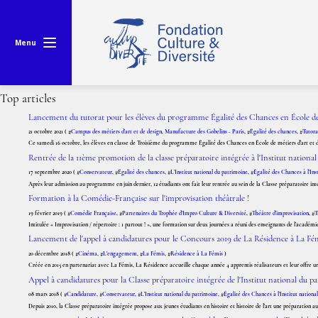
Menu
Top articles
Lancement du tutorat pour les élèves du programme Égalité des Chances en École de 
21 octobre 2021 ( #
Campus des métiers d'art et de design, Manufacture des Gobelins - Paris
, #
Égalité des chances
, #
Tutora
Ce samedi 16 octobre, les élèves en classe de Troisième du programme Égalité des Chances en École de métiers d’art et de 
Rentrée de la 11ème promotion de la classe préparatoire intégrée à l'Institut nationa
17 septembre 2020 ( #
Conservateur
, #
Égalité des chances
, #
L'Institut national du patrimoine
, #
Égalité des Chances à l'Ins
Après leur admission au programme en juin dernier, 12 étudiants ont fait leur rentrée au sein de la Classe préparatoire int
Formation à la Comédie-Française sur l'improvisation théâtrale !
19 février 2019 ( #
Comédie Française
, #
Partenaires du Trophée d'Impro Culture & Diversité
, #
Théâtre d'improvisation
, #
T
Intitulée « Improvisation / répertoire : 1 partout ! », une formation sur deux journées a réuni des enseignants de l’académie
Lancement de l'appel à candidatures pour le Concours 2019 de La Résidence à La Fé
20 décembre 2018 ( #
Cinéma
, #
L'engagement
, #
La Fémis
, #
Résidence à La Fémis
)
Créée en 2015 en partenariat avec La Fémis, La Résidence accueille chaque année 4 apprentis réalisateurs et leur offre un e
Appel à candidatures pour la Classe préparatoire intégrée de l'Institut national du p
08 mars 2018 ( #
Candidature
, #
Conservateur
, #
L'Institut national du patrimoine
, #
Égalité des Chances à l'Institut nationa
Depuis 2010, la Classe préparatoire intégrée propose aux jeunes étudiants en histoire et histoire de l'art une préparation a