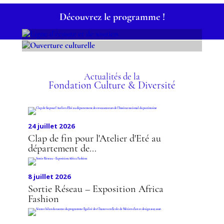
Découvrez le programme !
LIGNE D’ÉCOUTE ET DE
OUVERTURE
SOUTIEN
CULTURELLE
Actualités de la
Fondation Culture & Diversité
24 juillet 2026
Clap de fin pour l'Atelier d'Eté au
département de...
8 juillet 2026
Sortie Réseau – Exposition Africa
Fashion