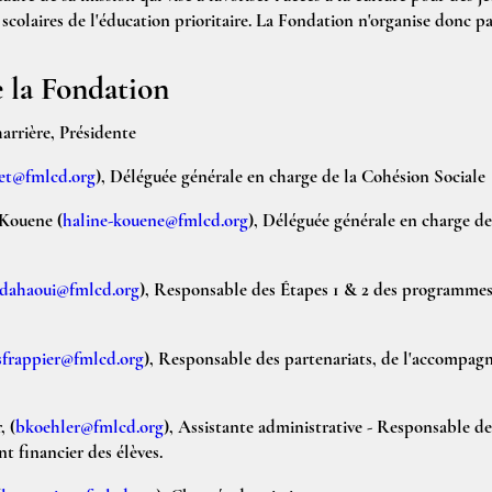
scolaires de l'éducation prioritaire.
La Fondation n'organise donc pa
 la Fondation
arrière
, Présidente
et@fmlcd.org
), Déléguée générale en charge de la Cohésion Sociale
-Kouene
(
haline-kouene@fmlcd.org
), Déléguée générale en charge de 
sdahaoui@fmlcd.org
), Responsable des Étapes 1 & 2 des programmes
sfrappier@fmlcd.org
), Responsable des partenariats, de l'accompag
r
, (
bkoehler@fmlcd.org
), Assistante administrative - Responsable de
 financier des élèves.