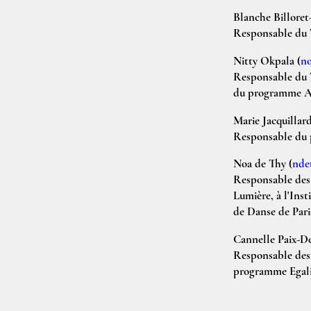
Blanche Billoret
Responsable du T
Nitty Okpala
(
n
Responsable du T
du programme Ar
Marie Jacquillar
Responsable du pr
Noa de Thy
(
nde
Responsable des 
Lumière, à l'Inst
de Danse de Pari
Cannelle Paix-D
Responsable des 
programme Egalit