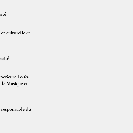
sité
et culturelle et
rsité
périeure Louis-
r de Musique et
o-responsable du