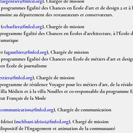
(
largentier@fmlcd.org
), Chargée de mission
programmes Égalité des Chances en École d’art et de design 2 et à l
imoine au département des restaurateurs et conservateurs.
r
(
ccharlier@fmlcd.org
), Chargée de mission
rogramme Égalité des Chances en Écoles d'architecture, à l'École d
ramatique
er
(
agauthier@fmlcd.org
), Chargée de mission
programmes Égalité des Chances en École de métiers d'art et desig
 en École de journalisme
ettier@fmlcd.org
), Chargée de mission
rogramme de résidence Voyager pour les métiers d’art, de la résid
illa Médicis et à la villa Noailles et co-responsable du programme E
itut Français de la Mode
(
communication@fmlcd.org
), Chargée de communication
Idrissi
(
mchbani-idrissi@fmlcd.org
), Chargé de mission
dispositif de l'Engagement et animation de la communauté