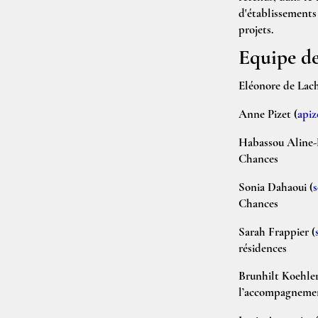
d'établissements 
projets.
Equipe de
Eléonore de Lach
Anne Pizet
(
apiz
Habassou Aline
Chances
Sonia Dahaoui
(
Chances
Sarah Frappier
(
résidences
Brunhilt Koehle
l’accompagnement