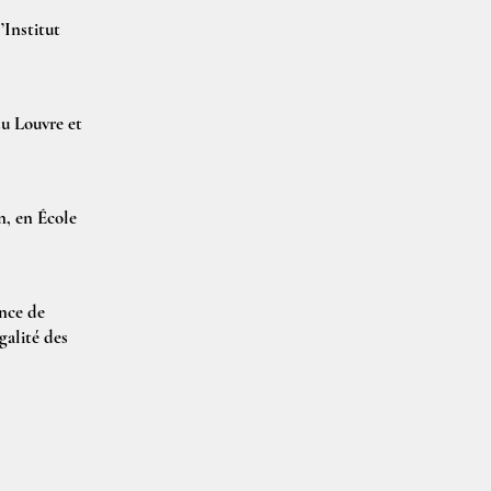
’Institut
u Louvre et
n, en École
ence de
galité des