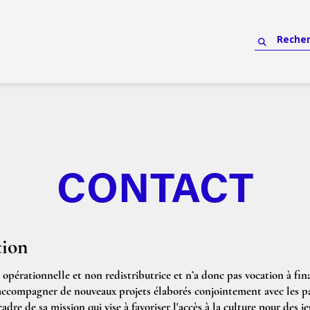
CONTACT
tion
opérationnelle et non redistributrice et n’a donc pas vocation à fin
 accompagner de nouveaux projets élaborés conjointement avec les p
adre de sa mission qui vise à favoriser l'accès à la culture pour des je