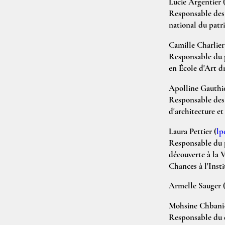
Lucie Argentier
Responsable des 
national du patr
Camille Charlie
Responsable du p
en École d'Art d
Apolline Gauthi
Responsable des 
d'architecture et
Laura Pettier
(
lp
Responsable du p
découverte à la V
Chances à l'Inst
Armelle Sauger
Mohsine Chbani-
Responsable du 