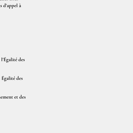
s d'appel à
l'Égalité des
 Égalité des
nement et des