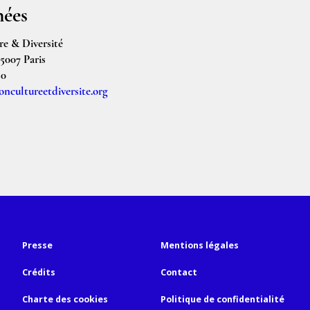
ées
e & Diversité
75007 Paris
50
ncultureetdiversite.org
Presse
Mentions légales
Crédits
Contact
Charte des cookies
Politique de confidentialité