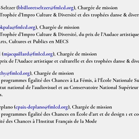
-Seltzer
(
bbilloretseltzer@fmlcd.org
), Chargée de mission
rophée d’Impro Culture & Diversité et des trophées danse & diver
okpala@fmlcd.org
), Chargée de mission
rophée d’Impro Culture & Diversité, du prix de l’Audace artistique 
ts, Cultures et Publics en MECS
d
(
mjacquillard@fmlcd.org
), Chargée de mission
ix de l’Audace artistique et culturelle et des trophées danse & dive
thy@fmlcd.org
), Chargée de mission
programmes Égalité des Chances à La Fémis, à l'École Nationale Su
itut national de l'audiovisuel et au Conservatoire National Supérieu
s.
eplano
(
cpaix-deplano@fmlcd.org
), Chargée de mission
programmes Égalité des Chances en École d’art et de design 1 et c
é des Chances à l'Institut Français de la Mode