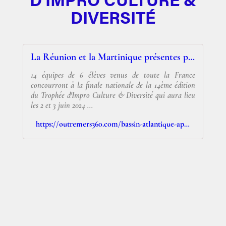
DIVERSITÉ
La Réunion et la Martinique présentes parmi les 14 équipes en lice pour la finale nationale de la 14ème édition du Trophée d'Impro Culture & Diversité
14 équipes de 6 élèves venus de toute la France
concourront à la finale nationale de la 14ème édition
du Trophée d'Impro Culture & Diversité qui aura lieu
les 2 et 3 juin 2024 ...
https://outremers360.com/bassin-atlantique-appli/la-reunion-et-la-martinique-presentes-parmi-les-14-equipes-en-lice-pour-la-finale-nationale-de-la-14eme-edition-du-trophee-dimpro-culture-diversite