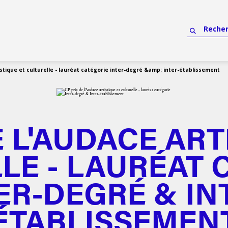
istique et culturelle - lauréat catégorie inter-degré &amp; inter-établissement
E L'AUDACE ART
LE - LAURÉAT 
ER-DEGRÉ & IN
ÉTABLISSEMEN