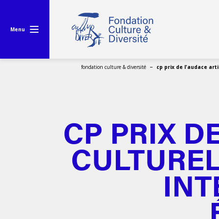
Menu
fondation culture & diversité
cp prix de l'audace art
CP PRIX D
CULTUREL
INT