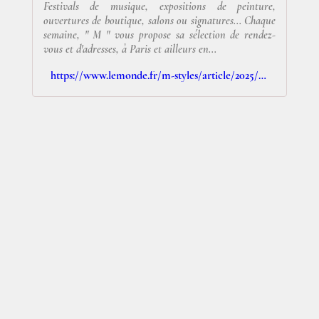
Festivals de musique, expositions de peinture,
ouvertures de boutique, salons ou signatures... Chaque
semaine, " M " vous propose sa sélection de rendez-
vous et d'adresses, à Paris et ailleurs en...
https://www.lemonde.fr/m-styles/article/2025/06/15/que-faire-que-voir-ou-aller-l-agenda-culturel-et-art-de-vivre-du-15-au-22-juin_6613280_4497319.html