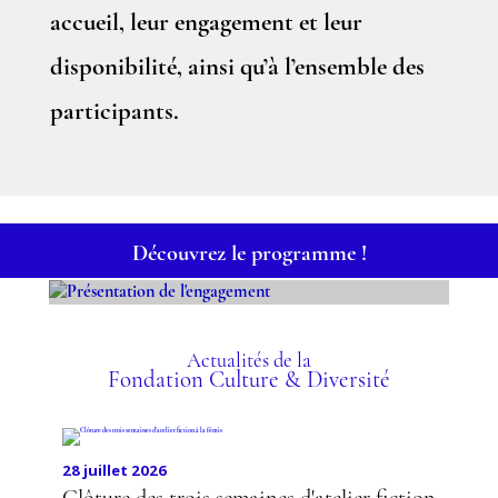
accueil, leur engagement et leur
disponibilité, ainsi qu’à l’ensemble des
participants.
Découvrez le programme !
PRÉSENTATION DE
L'ENGAGEMENT
Actualités de la
Fondation Culture & Diversité
28 juillet 2026