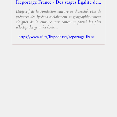
Reportage France - Des stages Égalité des chances pour préparer les concours de grandes écoles artistiques
L'objectif de la Fondation culture et diversité, c'est de
préparer des lycéens socialement et géographiquement
éloignés de la culture aux concours parmi les plus
sélectifs des grandes école...
https://www.rfi.fr/fr/podcasts/reportage-france/20260331-des-stages-%C3%A9galit%C3%A9-des-chances-pour-pr%C3%A9parer-les-concours-de-grandes-%C3%A9coles-artistiques