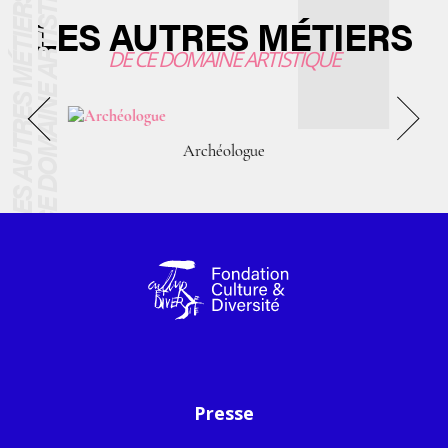
LES AUTRES MÉTIERS
DE CE DOMAINE ARTISTIQUE
Archéologue
Presse