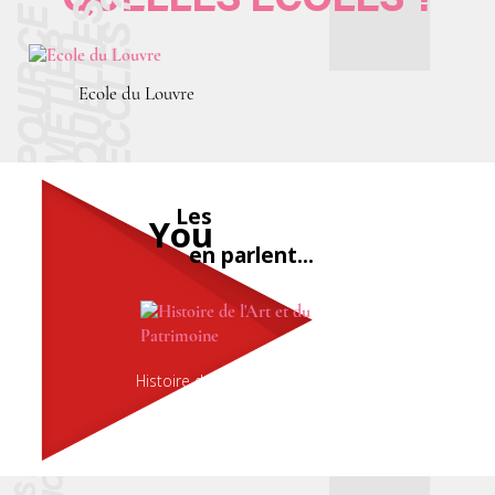
Ecole du Louvre
Youtubeurs
Les
You
tubeurs
en parlent...
en parlent...
Les
Histoire de l'Art et du Patrimoine