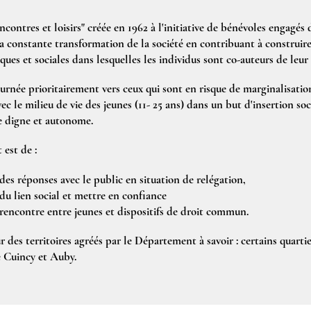
ncontres et loisirs" créée en 1962 à l'initiative de bénévoles engagés
la constante transformation de la société en contribuant à construire
iques et sociales dans lesquelles les individus sont co-auteurs de leur 
urnée prioritairement vers ceux qui sont en risque de marginalisatio
vec le milieu de vie des jeunes (11- 25 ans) dans un but d'insertion soc
ie digne et autonome.
est de :
des réponses avec le public en situation de relégation,
du lien social et mettre en confiance
a rencontre entre jeunes et dispositifs de droit commun.
ur des territoires agréés par le Département à savoir : certains quarti
 Cuincy et Auby.