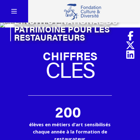
ÉGALITÉ DES CHANCES À
L'INSTITUT NATIONAL DU
PATRIMOINE POUR LES
RESTAURATEURS
CHIFFRES
CLES
200
élèves en métiers d’art sensibilisés
chaque année à la formation de
restaurateur