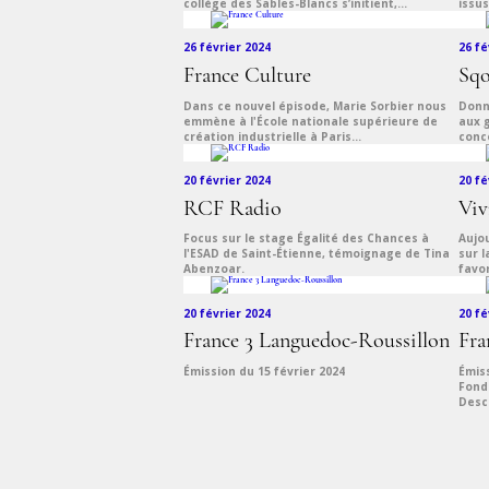
collège des Sables-Blancs s’initient,...
issus
26 février 2024
26 fé
France Culture
Sqo
Dans ce nouvel épisode, Marie Sorbier nous
Donn
emmène à l'École nationale supérieure de
aux g
création industrielle à Paris...
conco
20 février 2024
20 fé
RCF Radio
Viv
Focus sur le stage Égalité des Chances à
Aujo
l'ESAD de Saint-Étienne, témoignage de Tina
sur l
Abenzoar.
favor
20 février 2024
20 fé
France 3 Languedoc-Roussillon
Fra
Émission du 15 février 2024
Émiss
Fonda
Desc