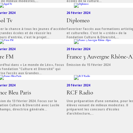
 de milieux modestes,...
écoles de la culture...
vrier 2024
26 février 2024
ol Tv
Diplomeo
er la chance à tous les jeunes d'accéder
Favoriser l’accès aux formations artisti
randes écoles et de réussir les
et culturelles. C’est le « crédo » de la
urs d'entrée, c'est le projet...
Fondation Culture & Diversité,...
vrier 2024
20 février 2024
re FM
France 3 Auvergne Rhône-A
urd’hui dans « Le monde de Léo », focus
Émission du 15 février 2024
a fondation "Culture et Diversité" qui
ise l’accès aux Grandes...
vrier 2024
20 février 2024
nce Bleu Paris
RCF Radio
ion du 13 février 2024. Focus sur la
Une préparation d’une semaine, pour le
tion Culture & Diversité avec Lucile
élèves venant de milieux modestes. Il
hamps, directrice générale...
préparent les concours d’écoles
d’architecture,...