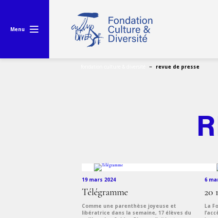
Menu
fondation culture & diversité
revue de presse
R
19 mars 2024
6 ma
Télégramme
20 
Comme une parenthèse joyeuse et
La Fo
libératrice dans la semaine, 17 élèves du
l’ac