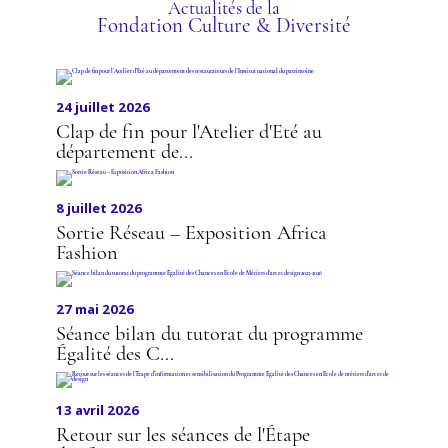
D'ART ET DE DESIGN
Actualités de la
Fondation Culture & Diversité
24 juillet 2026
Clap de fin pour l'Atelier d'Eté au
département de...
8 juillet 2026
Sortie Réseau – Exposition Africa
Fashion
27 mai 2026
Séance bilan du tutorat du programme
Égalité des C...
13 avril 2026
Retour sur les séances de l'Étape