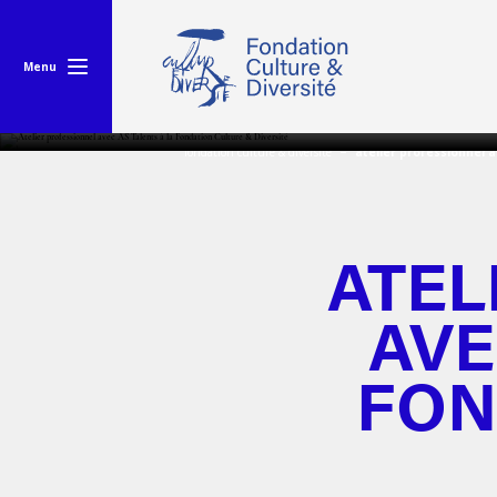
Menu
fondation culture & diversité
atelier professionnel a
ATEL
AVE
FON