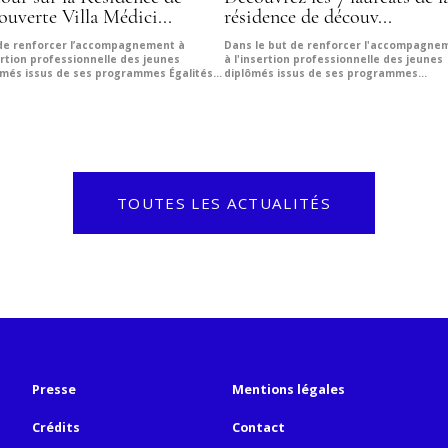
ouverte Villa Médici...
résidence de découv...
 de renforcer l’accompagnement à
Dans le but de renforcer l'accompagne
ertion professionnelle des jeunes
à l'insertion professionnelle des jeunes
ômés issus de ses programmes Égalités...
diplômés issus de ses programmes...
TOUTES LES ACTUALITÉS
Presse
Mentions légales
Crédits
Contact