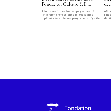
Fondation Culture & Di...
déc
Afin de renforcer l’accompagnement à
Afin
l’insertion professionnelle des jeunes
l’ins
diplômés issus de ses programmes Égalité...
dipl