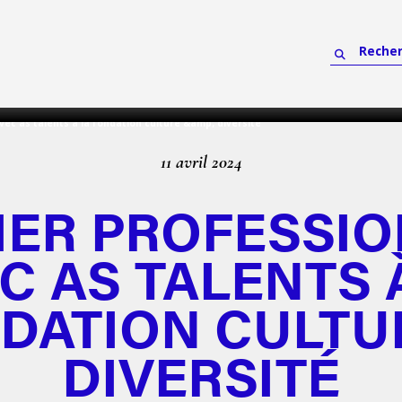
vec as talents à la fondation culture &amp; diversité
11 avril 2024
IER PROFESSI
C AS TALENTS 
DATION CULTU
DIVERSITÉ