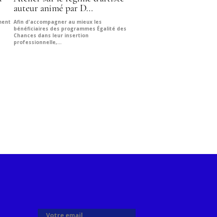
auteur animé par D...
ment
Afin d'accompagner au mieux les
bénéficiaires des programmes Égalité des
Chances dans leur insertion
professionnelle,...