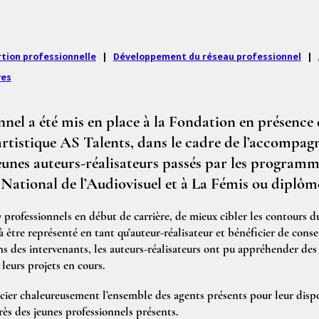
ertion professionnelle
|
Développement du réseau professionnel
|
ves
onnel a été mis en place à la Fondation en présenc
 artistique AS Talents, dans le cadre de l’accompag
eunes auteurs-réalisateurs passés par les programm
t National de l’Audiovisuel et à La Fémis ou diplô
 professionnels en début de carrière, de mieux cibler les contours d
à être représenté en tant qu’auteur-réalisateur et bénéficier de conse
 des intervenants, les auteurs-réalisateurs ont pu appréhender de
leurs projets en cours.
cier chaleureusement l’ensemble des agents présents pour leur dispon
s des jeunes professionnels présents.