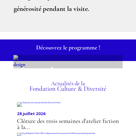
générosité pendant la visite.
Découvrez le programme !
ÉGALITÉ DES CHANCES
EN ÉCOLE DE MÉTIERS
D'ART ET DE DESIGN
Actualités de la
Fondation Culture & Diversité
28 juillet 2026
Clôture des trois semaines d'atelier fiction
à la...