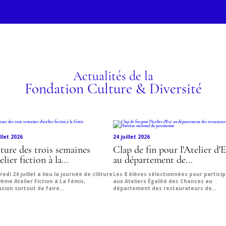
CON
E N
SUP
z les programmes !
MUS
DE 
PAR
Actualités de la
Fondation Culture & Diversité
illet 2026
24 juillet 2026
ture des trois semaines
Clap de fin pour l'Atelier d'
elier fiction à la...
au département de...
edi 24 juillet a lieu la journée de clôture
Les 8 élèves sélectionnées pour particip
ème Atelier Fiction à La Fémis,
aux Ateliers Égalité des Chances au
asion surtout de faire...
département des restaurateurs de...