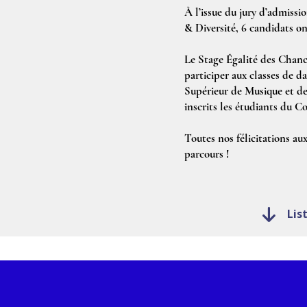
À l’issue du jury d’admissi
& Diversité, 6 candidats on
Le Stage Égalité des Chanc
participer aux classes de d
Supérieur de Musique et de 
inscrits les étudiants du 
Toutes nos félicitations au
parcours !
Lis