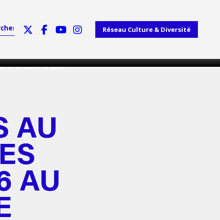
Réseau Culture & Diversité
e et de danse de paris !
S AU
DES
6 AU
E