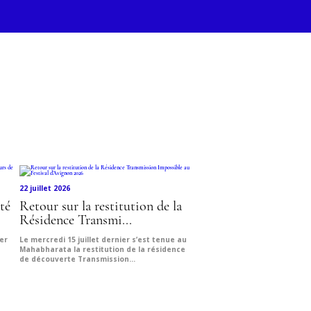
SERVATOIR
ATIONAL
ÉRIEUR DE
IQUE ET
DANSE DE
IS
22 juillet 2026
Eté
Retour sur la restitution de la
Résidence Transmi...
er
Le mercredi 15 juillet dernier s’est tenue au
Mahabharata la restitution de la résidence
de découverte Transmission...