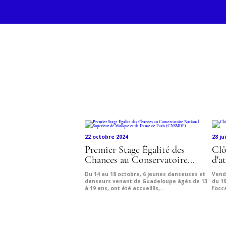
Découvre
22 octobre 2024
28 ju
Premier Stage Égalité des
Clô
Chances au Conservatoire...
d'at
Du 14 au 18 octobre, 6 jeunes danseuses et
Vendr
danseurs venant de Guadeloupe âgés de 13
du 19
à 19 ans, ont été accueillis,...
l’occ