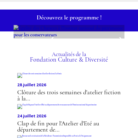
Découvrez le programme !
ÉGALITÉ DES CHANCES À
L'INSTITUT NATIONAL DU
PATRIMOINE POUR LES
Actualités de la
Fondation Culture & Diversité
CONSERVATEURS
28 juillet 2026
Clôture des trois semaines d'atelier fiction
à la...
24 juillet 2026
Clap de fin pour l'Atelier d'Eté au
département de...