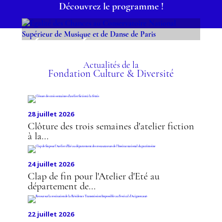
Découvrez le programme !
ÉGALITÉ DES CHANCES
AU CONSERVATOIRE
NATIONAL SUPÉRIEUR
Actualités de la
Fondation Culture & Diversité
DE MUSIQUE ET DE
DANSE DE PARIS
28 juillet 2026
Clôture des trois semaines d'atelier fiction
à la...
24 juillet 2026
Clap de fin pour l'Atelier d'Eté au
département de...
22 juillet 2026