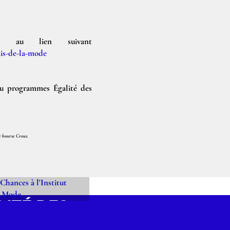
e au lien suivant
ais-de-la-mode
du programmes Égalité des
ne bourse Crous.
LITÉ DES
NCES À