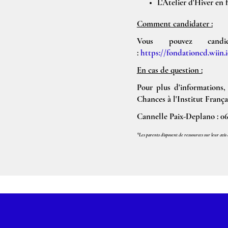
L'Atelier d'Hiver en f
Comment candidater :
Vous pouvez cand
:
https://fondationcd.wiin.
En cas de question :
Pour plus d'informations
Chances à l'Institut França
Cannelle Paix-Deplano : 06
*Les parents disposent de ressources sur leur avis