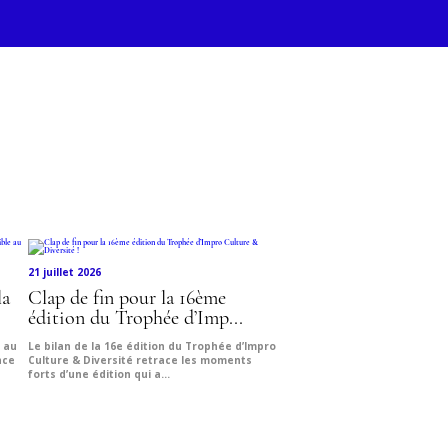
STITUT
NÇAIS DE
MODE
21 juillet 2026
la
Clap de fin pour la 16ème
édition du Trophée d’Imp...
e au
Le bilan de la 16e édition du Trophée d’Impro
nce
Culture & Diversité retrace les moments
forts d’une édition qui a...