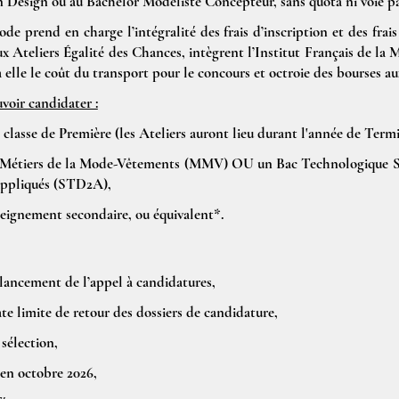
n Design ou au Bachelor Modéliste Concepteur, sans quota ni voie par
de prend en charge l’intégralité des frais d’inscription et des frais
aux Ateliers Égalité des Chances, intègrent l’Institut Français de l
 elle le coût du transport pour le concours et octroie des bourses a
voir candidater :
classe de Première (les Ateliers auront lieu durant l'année de Termi
 Métiers de la Mode-Vêtements (MMV) OU un Bac Technologique Sc
Appliqués (STD2A),
seignement secondaire, ou équivalent*.
 lancement de l’appel à candidatures,
ate limite de retour des dossiers de candidature,
 sélection,
en octobre 2026,