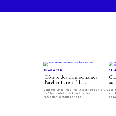
Découvr
28 juillet 2026
24 ju
Clôture des trois semaines
Cla
d'atelier fiction à la...
au 
Vendredi 24 juillet a lieu la journée de clôture
Les 8
du 19ème Atelier Fiction à La Fémis,
aux 
l’occasion surtout de faire...
dépa