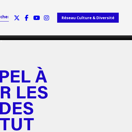
Réseau Culture & Diversité
de
PEL À
R LES
 DES
ITUT