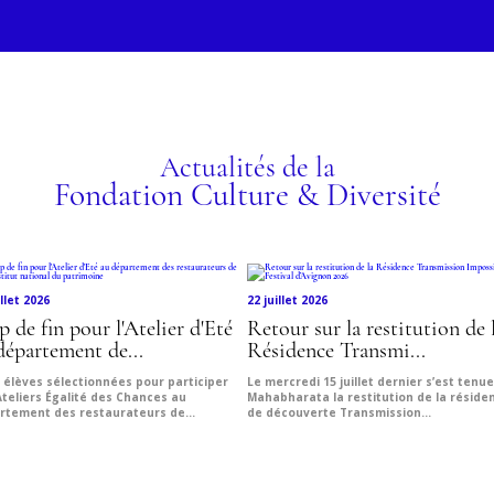
L'IN
FRA
LA 
ez le programme !
Actualités de la
Fondation Culture & Diversité
illet 2026
22 juillet 2026
p de fin pour l'Atelier d'Eté
Retour sur la restitution de 
département de...
Résidence Transmi...
 élèves sélectionnées pour participer
Le mercredi 15 juillet dernier s’est tenu
Ateliers Égalité des Chances au
Mahabharata la restitution de la réside
rtement des restaurateurs de...
de découverte Transmission...