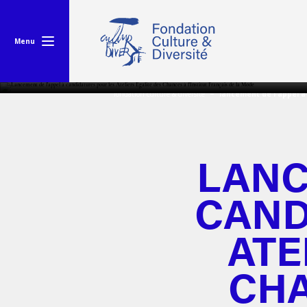
Menu
fondation culture & diversité
lancement de l'appel à 
LANC
CAND
ATE
CHA