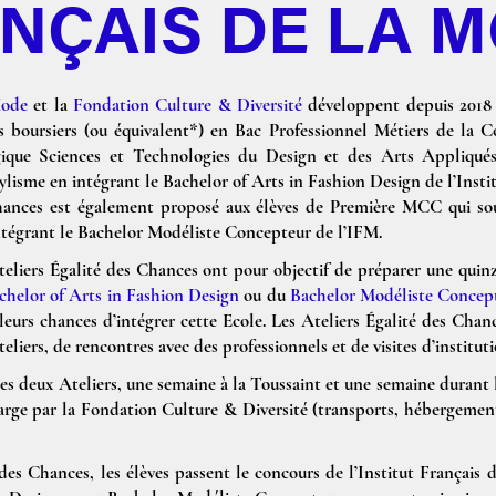
NÇAIS DE LA 
Mode
et la
Fondation Culture & Diversité
développent depuis 201
s boursiers (ou équivalent*) en Bac Professionnel Métiers de la C
que Sciences et Technologies du Design et des Arts Appliqués
ylisme en intégrant le Bachelor of Arts in Fashion Design de l’Inst
ances est également proposé aux élèves de Première MCC qui souh
ntégrant le Bachelor Modéliste Concepteur de l’IFM.
liers Égalité des Chances ont pour objectif de préparer une quin
chelor of Arts in Fashion Design
ou du
Bachelor Modéliste Concep
eurs chances d’intégrer cette Ecole. Les Ateliers Égalité des Cha
teliers, de rencontres avec des professionnels et de visites d’instituti
 ces deux Ateliers, une semaine à la Toussaint et une semaine durant l
arge par la Fondation Culture & Diversité (transports, hébergement, 
 des Chances, les élèves passent le concours de l’Institut Français