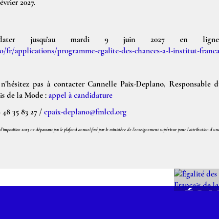
évrier 2027.
idater jusqu’au mardi 9 juin 2027 en lign
io/fr/applications/programme-egalite-des-chances-a-l-institut-franc
, n'hésitez pas à contacter Cannelle Paix-Deplano, Responsable 
is de la Mode :
appel à candidature
 48 35 83 27 /
cpaix-deplano@fmlcd.org
 d’imposition 2023 ne dépassant pas le plafond annuel fixé par le ministère de l’enseignement supérieur pour l’attribution d’u
ÉGA
CHA