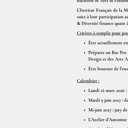
Bachelor of Arts in Fashio
L’Institut Français de la Mo
suite à leur participation 
& Diversité finance quant à
Critères à remplir pour pou
Être actuellement en 
Préparer un Bac Pro
Design et des Arts 
Être boursier de l’en
Calendrier :
Lundi 16 mars 2026 :
Mardi 9 juin 2027 : d
Mi-juin 2027 : jury de
L’Atelier d’Automne 