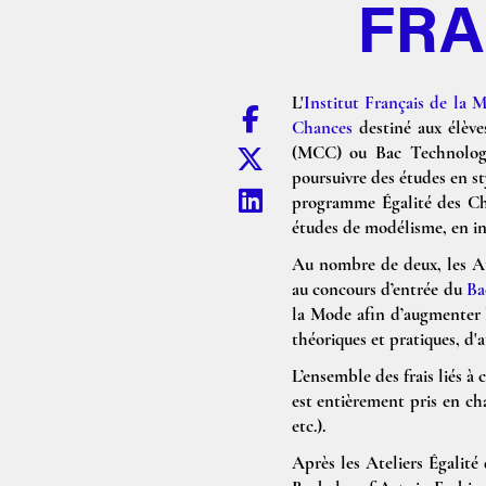
FRA
L'
Institut Français de la 
Chances
destiné aux élève
(MCC) ou Bac Technologi
poursuivre des études en st
programme Égalité des Ch
études de modélisme, en i
Au nombre de deux, les Ate
au concours d’entrée du
Ba
la Mode afin d’augmenter l
théoriques et pratiques, d'a
L’ensemble des frais liés à
est entièrement pris en ch
etc.).
Après les Ateliers Égalité