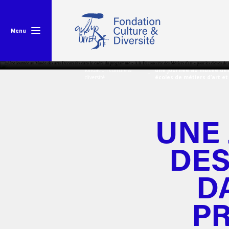
Menu
fondation culture &
une journée au musée des 
diversité
écoles de métiers d’art et
UNE
DES
D
P