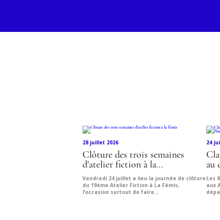
Découvr
28 juillet 2026
24 ju
Clôture des trois semaines
Cla
d'atelier fiction à la...
au 
Vendredi 24 juillet a lieu la journée de clôture
Les 8
du 19ème Atelier Fiction à La Fémis,
aux 
l’occasion surtout de faire...
dépa