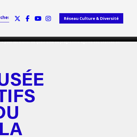
Réseau Culture & Diversité
t » pour les élèves de quatrième du programme égalité des chances en
USÉE
TIFS
DU
LA