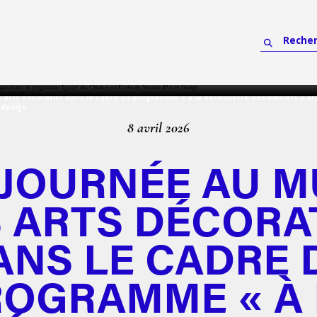
arts décoratifs dans le cadre du programme « à la découverte des métiers d’ar
 design
8 avril 2026
 JOURNÉE AU M
 ARTS DÉCORA
ANS LE CADRE 
ROGRAMME « À 