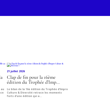
LE DE
IERS D'ART
DE DESIGN
21 juillet 2026
la
Clap de fin pour la 16ème
édition du Trophée d’Imp...
e au
Le bilan de la 16e édition du Trophée d’Impro
nce
Culture & Diversité retrace les moments
forts d’une édition qui a...