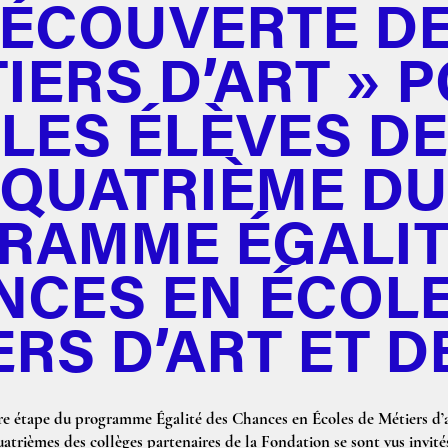
ÉCOUVERTE D
IERS D’ART » 
LES ÉLÈVES DE
QUATRIÈME D
RAMME ÉGALIT
NCES EN ÉCOLE
ERS D’ART ET D
re étape du programme Égalité des Chances en Écoles de Métiers d’a
quatrièmes des collèges partenaires de la Fondation se sont vus inv