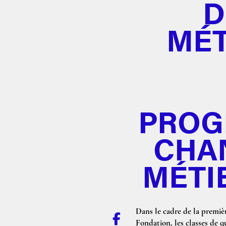
D
MÉT
PROG
CHA
MÉTI
Dans le cadre de la premiè
Fondation, les classes de 