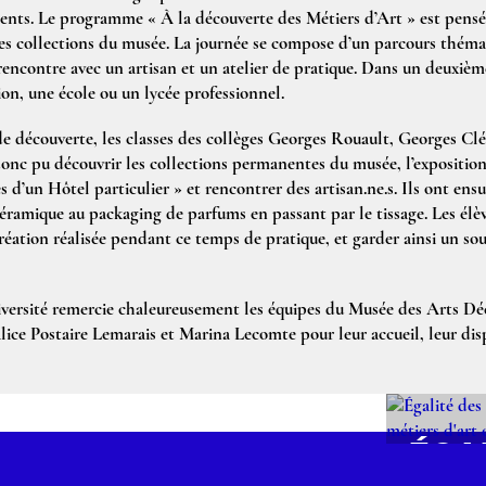
ments. Le programme « À la découverte des Métiers d’Art » est pen
les collections du musée. La journée se compose d’un parcours théma
e rencontre avec un artisan et un atelier de pratique. Dans un deuxiè
ion, une école ou un lycée professionnel.
de découverte, les classes des collèges Georges Rouault, Georges C
donc pu découvrir les collections permanentes du musée, l’expositi
 d’un Hôtel particulier » et rencontrer des artisan.ne.s. Ils ont ensu
 céramique au packaging de parfums en passant par le tissage. Les élèv
création réalisée pendant ce temps de pratique, et garder ainsi un so
ersité remercie chaleureusement les équipes du Musée des Arts Déco
ice Postaire Lemarais et Marina Lecomte pour leur accueil, leur disp
ÉGA
CHA