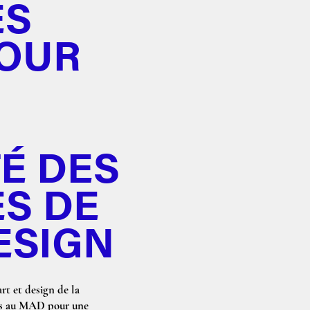
ES
POUR
U
É DES
S DE
ESIGN
rt et design de la
ités au MAD pour une