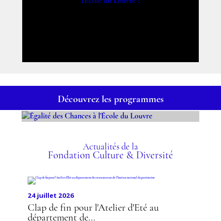
Découvrez les programmes
ÉGALITÉ DES CHANCES À
L'ÉCOLE DU LOUVRE
Actualités de la
Fondation Culture & Diversité
24 juillet 2026
Clap de fin pour l'Atelier d'Eté au
département de...