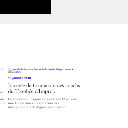
15 janvier 2018
Journée de formation des coachs
..
du Trophée d'Impro...
rois
La Fondation organisait vendredi 12 janvier
 une
une formation à destination des
intervenants artistiques qui dirigent...