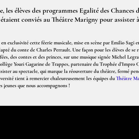
e, les élèves des programmes Egalité des Chances 
étaient conviés au Théâtre Marigny pour assister à
 en exclusivité cette féerie musicale, mise en scène par Emilio Sagi e
pté du conte de Charles Perrault. Une façon pour les élèves de se 
fées, des contes et des princes, sur une musique signée Michel Legra
collège Youri Gagarine de Trappes, partenaire du Trophée d’Impro Cu
sister au spectacle, qui marque la réouverture du théâtre, fermé pen
ersité tient à remercier chaleureusement les équipes du
Théâtre Ma
des jeunes que nous accompagnons !