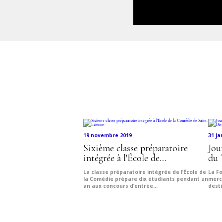
19 novembre 2019
31 ja
Sixième classe préparatoire
Jou
intégrée à l'École de...
du 
La classe préparatoire intégrée de l’École de
La F
la Comédie prépare dix étudiants pendant un
merc
an aux concours d’entrée...
desti