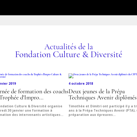
Actualités de la
Fondation Culture & Diversité
nvier 2019
4 octobre 2018
rnée de formation des coachs
Deux jeunes de la Prépa
Trophée d'Impro...
Techniques Avenir diplômés.
ondation Culture & Diversité organise
Timothée et Dimitri ont participé il y a t
redi 30 janvier une formation à
ans à la Prépa Techniques Avenir (PTA),
nation des intervenants artistiques...
préparation aux épreuves...