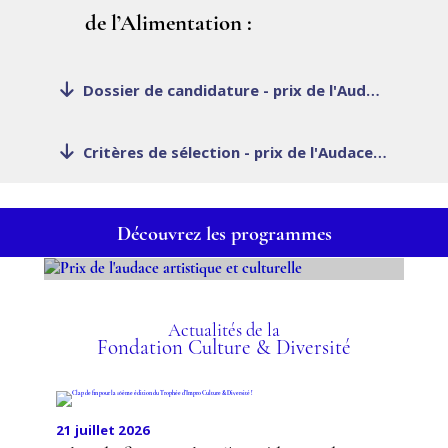
de l’Alimentation :
Dossier de candidature - prix de l'Audace artistique et culturelle 2020-2021
Critères de sélection - prix de l'Audace artistique et culturelle 2020-2021
Découvrez les programmes
PRIX DE L'AUDACE
ARTISTIQUE ET
Actualités de la
Fondation Culture & Diversité
CULTURELLE
21 juillet 2026