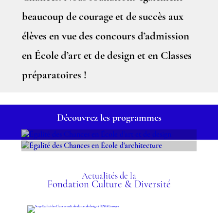
beaucoup de courage et de succès aux
élèves en vue des concours d’admission
en École d’art et de design et en Classes
préparatoires !
Découvrez les programmes
ÉGALITÉ DES CHANCES
ÉGALITÉ DES CHANCES
EN ÉCOLE D'ART ET DE
EN ÉCOLE
DESIGN
Actualités de la
Fondation Culture & Diversité
D'ARCHITECTURE