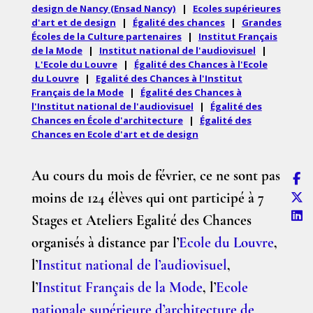
design de Nancy (Ensad Nancy)
|
Ecoles supérieures
d'art et de design
|
Égalité des chances
|
Grandes
Écoles de la Culture partenaires
|
Institut Français
de la Mode
|
Institut national de l'audiovisuel
|
L'Ecole du Louvre
|
Égalité des Chances à l'Ecole
du Louvre
|
Egalité des Chances à l'Institut
Français de la Mode
|
Égalité des Chances à
l'Institut national de l'audiovisuel
|
Égalité des
Chances en École d'architecture
|
Égalité des
Chances en Ecole d'art et de design
Au cours du mois de février, ce ne sont pas
moins de 124 élèves qui ont participé à 7
Stages et Ateliers Egalité des Chances
organisés à distance par l’
Ecole du Louvre
,
l’
Institut national de l’audiovisuel
,
l’
Institut Français de la Mode
, l’
Ecole
nationale supérieure d’architecture de