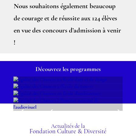
Nous souhaitons également beaucoup
de courage et de réussite aux 124 élèves
en vue des concours d’admission à venir
!
Découvrez les programmes
ÉGALITÉ DES CHANCES
ÉGALITÉ DES CHANCES À
EN ÉCOLE D'ART ET DE
ÉGALITÉ DES CHANCES
L'ÉCOLE DU LOUVRE
DESIGN
ÉGALITÉ DES CHANCES À
EN ÉCOLE
L'INSTITUT NATIONAL DE
D'ARCHITECTURE
Actualités de la
L'AUDIOVISUEL
Fondation Culture & Diversité