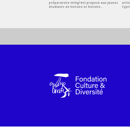
préparatoire intégrée) propose aux jeunes
arti
étudiants en histoire et histoire...
Cypri