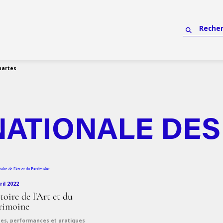
hartes
NATIONALE DE
ril 2022
toire de l'Art et du
rimoine
es, performances et pratiques