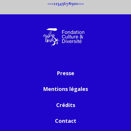
20
<<
<
1
2
3
4
5
6
7
8
9
10
>
>>
Presse
Mentions légales
Crédits
Contact