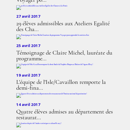
Voyager po...
27 avril 2017
29 élèves admissibles aux Ateliers Egalité
des Cha...
25 avril 2017
Témoignage de Claire Michel, lauréate du
programme...
19 avril 2017
L'équipe de l'Isle/Cavaillon remporte la
demi-fina...
14 avril 2017
Quatre élèves admises au département des
restaurat...