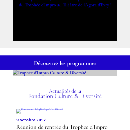
Découvrez les programmes
TROPHÉE D'IMPRO
CULTURE & DIVERSITÉ
Actualités de la
Fondation Culture & Diversité
9 octobre 2017
Réunion de rentrée du Trophée d'Impro