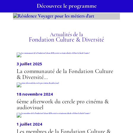
Découvrez le programme
RÉSIDENCE VOYAGER
POUR LES MÉTIERS
Actualités de la
Fondation Culture & Diversité
D'ART
3 juillet 2025
La communauté de la Fondation Culture
& Diversité...
18 novembre 2024
6ème afterwork du cercle pro cinéma &
audiovisuel
1 juillet 2024
Les membres de la Fondation Culture &