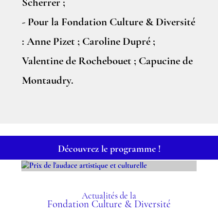
Scherrer ;
- Pour la Fondation Culture & Diversité
: Anne Pizet ; Caroline Dupré ;
Valentine de Rochebouet ; Capucine de
Montaudry.
Découvrez le programme !
PRIX DE L'AUDACE
ARTISTIQUE ET
Actualités de la
Fondation Culture & Diversité
CULTURELLE