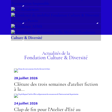
RÉSIDENCE DE
DÉCOUVERTE AU
LES RÉSIDENCES
FESTIVAL D’AVIGNON –
RÉSIDENCE DE MOBILITÉ
TRANSMISSION
FONDATION CULTURE &
IMPOSSIBLE
RÉSIDENCE AIMS
DIVERSITÉ - ARTAGON
RÉSIDENCE DE
PANTIN
DÉCOUVERTE VILLA
Actualités de la
MÉDICIS - FONDATION
Fondation Culture & Diversité
CULTURE & DIVERSITÉ
28 juillet 2026
Clôture des trois semaines d'atelier fiction
à la...
24 juillet 2026
Clap de fin pour l'Atelier d'Eté au