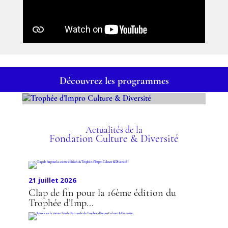
Découvrez les programmes
TROPHÉE D'IMPRO
CULTURE & DIVERSITÉ
Actualités de la
Fondation Culture & Diversité
21 juillet 2026
Clap de fin pour la 16ème édition du
Trophée d’Imp...