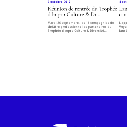
9 octobre 2017
4 oc
Réunion de rentrée du Trophée
Lan
d'Impro Culture & Di...
can
Mardi 26 septembre, les 16 compagnies de
L’ap
théâtre professionnelles partenaires du
Voya
Trophée d’Impro Culture & Diversité...
lanc