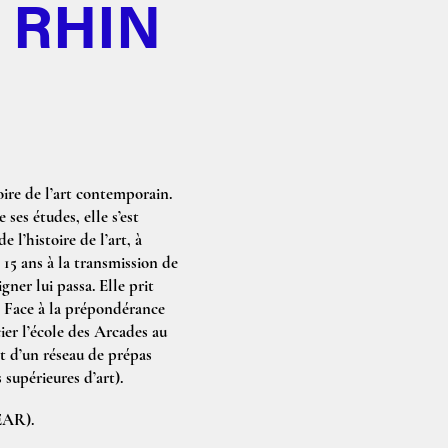
 RHIN
oire de l’art contemporain.
 ses études, elle s’est
 l’histoire de l’art, à
15 ans à la transmission de
gner lui passa. Elle prit
x. Face à la prépondérance
cier l’école des Arcades au
t d’un réseau de prépas
supérieures d’art).
HEAR).