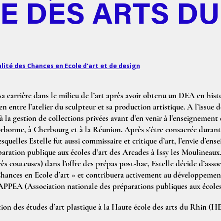
E DES ARTS DU
lité des Chances en Ecole d'art et de design
 carrière dans le milieu de l’art après avoir obtenu un DEA en hist
en entre l’atelier du sculpteur et sa production artistique. A l’issue de
la gestion de collections privées avant d’en venir à l’enseignement de
orbonne, à Cherbourg et à la Réunion. Après s’être consacrée durant 
squelles Estelle fut aussi commissaire et critique d’art, l’envie d’ensei
éparation publique aux écoles d’art des Arcades à Issy les Moulineau
rès couteuses) dans l’offre des prépas post-bac, Estelle décide d’asso
hances en Ecole d’art » et contribuera activement au développemen
’APPEA (Association nationale des préparations publiques aux écoles 
tion des études d’art plastique à la Haute école des arts du Rhin (