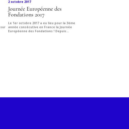
2 octobre 2017
Journée Européenne des
Fondations 2017
Le 1er octobre 2017 a eu lieu pour la 3ème
 sur
année consécutive en France la Journée
Européenne des Fondations ! Depuis...