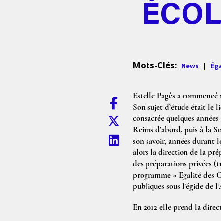
ÉCOL
Mots-Clés:
News
|
Éga
Estelle Pagès a commencé sa
Son sujet d’étude était le li
consacrée quelques années à 
Reims d’abord, puis à la S
son savoir, années durant le
alors la direction de la pr
des préparations privées (t
programme « Egalité des C
publiques sous l’égide de l
En 2012 elle prend la direc