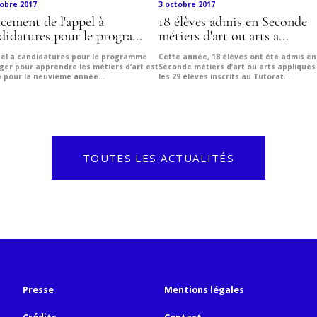
tobre 2017
3 octobre 2017
cement de l'appel à
18 élèves admis en Seconde
didatures pour le progra...
métiers d'art ou arts a...
pel à candidatures pour le programme
Cette année, 18 élèves ont été admis en
ger pour apprendre les métiers d’art est
Seconde métiers d’art ou arts appliqués
é pour la neuvième année...
les 29 élèves inscrits au Tutorat...
TOUTES LES ACTUALITÉS
Presse
Mentions légales