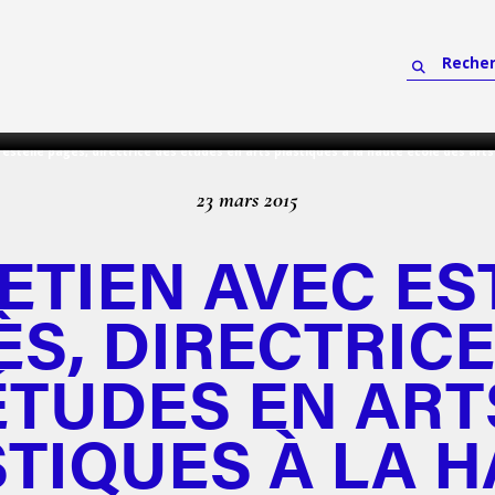
estelle pagès, directrice des études en arts plastiques à la haute école des arts
23 mars 2015
ETIEN AVEC ES
ÈS, DIRECTRICE
ÉTUDES EN ART
TIQUES À LA 