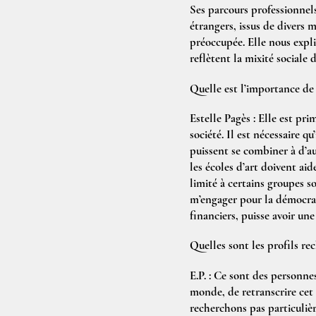
Ses parcours professionnels
étrangers, issus de divers m
préoccupée. Elle nous expliq
reflètent la mixité sociale 
Quelle est l’importance de l
Estelle Pagès :
Elle est prim
société. Il est nécessaire q
puissent se combiner à d’au
les écoles d’art doivent aid
limité à certains groupes so
m’engager pour la démocrat
financiers, puisse avoir une
Quelles sont les profils rec
E.P. :
Ce sont des personnes 
monde, de retranscrire cet 
recherchons pas particulièr