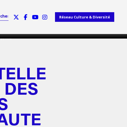
Réseau Culture & Diversité
 du rhin
TELLE
 DES
S
HAUTE