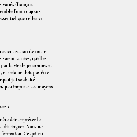
 variés (français,
semble l’ont toujours
ssentiel que celles-ci
onscientisation de notre
 soient variées, qu’elles
 par la vie de personnes et
, et cela ne doit pas être
quoi j’ai souhaité
un, peu importe ses moyens
ues ?
ère d’interpréter le
se distinguer. Nous ne
 formation. Ce qui est