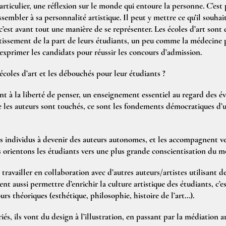
articulier, une réflexion sur le monde qui entoure la personne. C’est 
embler à sa personnalité artistique. Il peut y mettre ce qu’il souhaite
c’est avant tout une manière de se représenter. Les écoles d’art sont d
ssement de la part de leurs étudiants, un peu comme la médecine p
exprimer les candidats pour réussir les concours d’admission.
 écoles d’art et les débouchés pour leur étudiants ?
nt à la liberté de penser, un enseignement essentiel au regard des 
 les auteurs sont touchés, ce sont les fondements démocratiques d’u
s individus à devenir des auteurs autonomes, et les accompagnent ver
s orientons les étudiants vers une plus grande conscientisation du 
 travailler en collaboration avec d’autres auteurs/artistes utilisant d
nt aussi permettre d’enrichir la culture artistique des étudiants, c’e
urs théoriques (esthétique, philosophie, histoire de l’art...).
és, ils vont du design à l’illustration, en passant par la médiation a