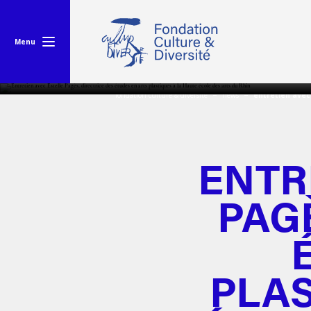
Menu
fondation culture & diversité
news
entretien avec 
ENTR
PAG
PLAS