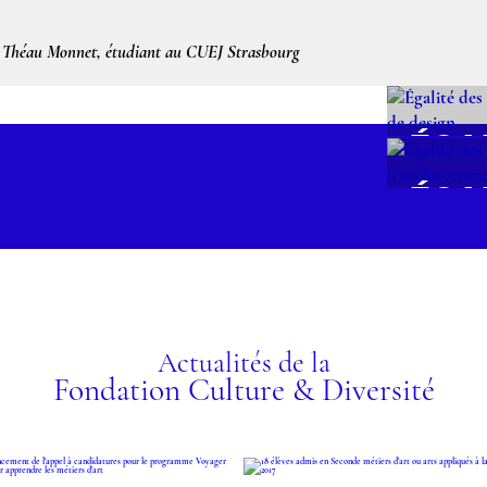
par Théau Monnet, étudiant au CUEJ Strasbourg
ÉGA
CHA
ÉGA
ÉCO
CHA
ET 
ÉCO
ez les programmes
D'A
RE
Actualités de la
Fondation Culture & Diversité