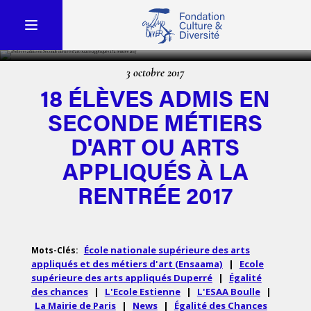
3 octobre 2017
18 ÉLÈVES ADMIS EN
SECONDE MÉTIERS
D'ART OU ARTS
APPLIQUÉS À LA
RENTRÉE 2017
École nationale supérieure des arts
Mots-Clés:
appliqués et des métiers d'art (Ensaama)
|
Ecole
supérieure des arts appliqués Duperré
|
Égalité
des chances
|
L'Ecole Estienne
|
L'ESAA Boulle
|
La Mairie de Paris
|
News
|
Égalité des Chances