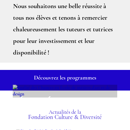
Nous souhaitons une belle réussite à
tous nos élèves et tenons à remercier
chaleureusement les tuteurs et tutrices
pour leur investissement et leur
disponibilité !
Découvrez les programmes
ÉGALITÉ DES CHANCES
EN ÉCOLE DE MÉTIERS
D'ART ET DE DESIGN
Actualités de la
Fondation Culture & Diversité