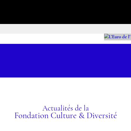
L'E
L'I
CUL
DIV
ez les programmes
Actualités de la
Fondation Culture & Diversité