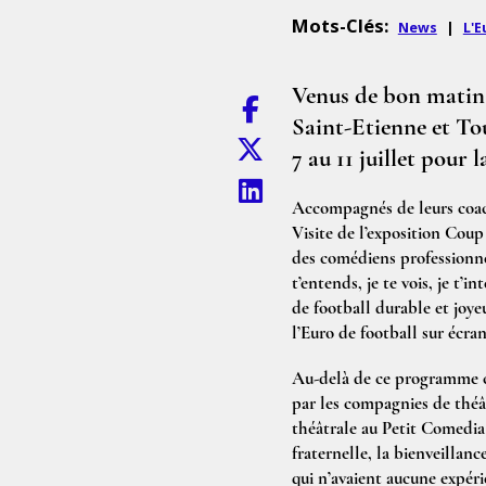
Mots-Clés:
News
|
L'E
Venus de bon matin d
Saint-Etienne et Tou
7 au 11 juillet pou
Accompagnés de leurs coach
Visite de l’exposition Coup
des comédiens professionnel
t’entends, je te vois, je t’
de football durable et joyeu
l’Euro de football sur écran
Au-delà de ce programme cha
par les compagnies de théât
théâtrale au Petit Comedia 
fraternelle, la bienveillan
qui n’avaient aucune expéri