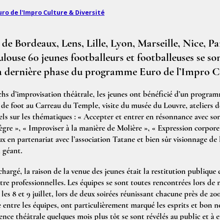
uro de l'Impro Culture & Diversité
e Bordeaux, Lens, Lille, Lyon, Marseille, Nice, Pa
louse 60 jeunes footballeurs et footballeuses se so
r la dernière phase du programme Euro de l’Impro C
s d’improvisation théâtrale, les jeunes ont bénéficié d’un programm
 de foot au Carreau du Temple, visite du musée du Louvre, ateliers de
s sur les thématiques : « Accepter et entrer en résonnance avec son 
intègre », « Improviser à la manière de Molière », « Expression corpor
x en partenariat avec l’association Tatane et bien sûr visionnage de l
 géant.
rgé, la raison de la venue des jeunes était la restitution publique d
re professionnelles. Les équipes se sont toutes rencontrées lors de
les 8 et 9 juillet, lors de deux soirées réunissant chacune près de 2
ce entre les équipes, ont particulièrement marqué les esprits et bon 
ence théâtrale quelques mois plus tôt se sont révélés au public et à