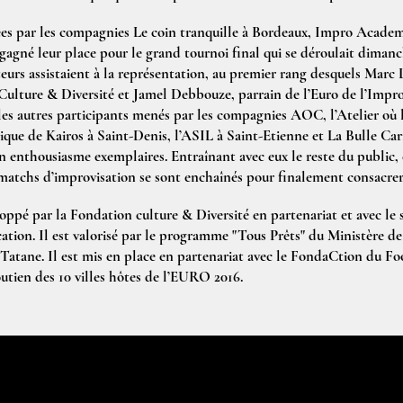
ées par les compagnies Le coin tranquille à Bordeaux, Impro Acade
 gagné leur place pour le grand tournoi final qui se déroulait dimanc
urs assistaient à la représentation, au premier rang desquels Marc 
Culture & Diversité et Jamel Debbouze, parrain de l’Euro de l’Impro
les autres participants menés par les compagnies AOC, l’Atelier où 
que de Kairos à Saint-Denis, l’ASIL à Saint-Etienne et La Bulle Carr
un enthousiasme exemplaires. Entraînant avec eux le reste du public, 
 matchs d’improvisation se sont enchaînés pour finalement consacrer 
oppé par la Fondation culture & Diversité en partenariat et avec le 
ion. Il est valorisé par le programme "Tous Prêts" du Ministère de l
 Tatane. Il est mis en place en partenariat avec le FondaCtion du Foo
outien des 10 villes hôtes de l’EURO 2016.