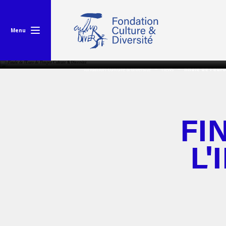
Menu
fondation culture & diversité
news
finale de l'eur
FI
L'