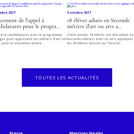
tobre 2017
3 octobre 2017
cement de l'appel à
18 élèves admis en Seconde
didatures pour le progra...
métiers d'art ou arts a...
pel à candidatures pour le programme
Cette année, 18 élèves ont été admis en
ger pour apprendre les métiers d’art est
Seconde métiers d’art ou arts appliqués
é pour la neuvième année...
les 29 élèves inscrits au Tutorat...
TOUTES LES ACTUALITÉS
Presse
Mentions légales