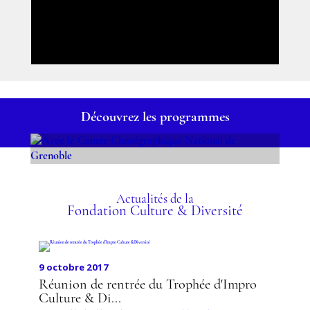
Découvrez les programmes
AVEC LE CENTRE
CHORÉGRAPHIQUE
NATIONAL DE GRENOBLE
Actualités de la
Fondation Culture & Diversité
9 octobre 2017
Réunion de rentrée du Trophée d'Impro
Culture & Di...