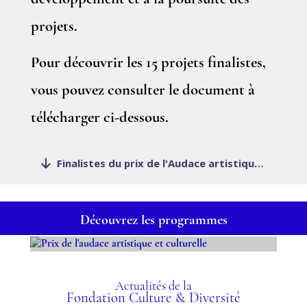
projets.
Pour découvrir les 15 projets finalistes,
vous pouvez consulter le document à
télécharger ci-dessous.
Finalistes du prix de l'Audace artistique et culturelle 2018
Découvrez les programmes
PRIX DE L'AUDACE
ARTISTIQUE ET
Actualités de la
Fondation Culture & Diversité