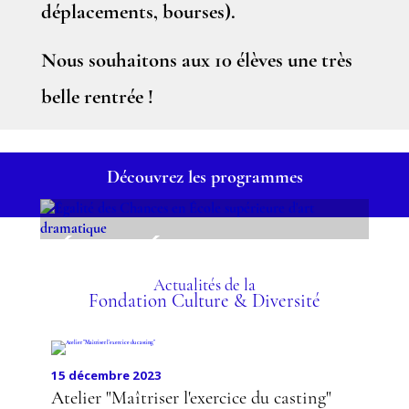
déplacements, bourses).
Nous souhaitons aux 10 élèves une très
belle rentrée !
Découvrez les programmes
ÉGALITÉ DES CHANCES
EN ÉCOLE SUPÉRIEURE
D'ART DRAMATIQUE
Actualités de la
Fondation Culture & Diversité
15 décembre 2023
Atelier "Maîtriser l'exercice du casting"