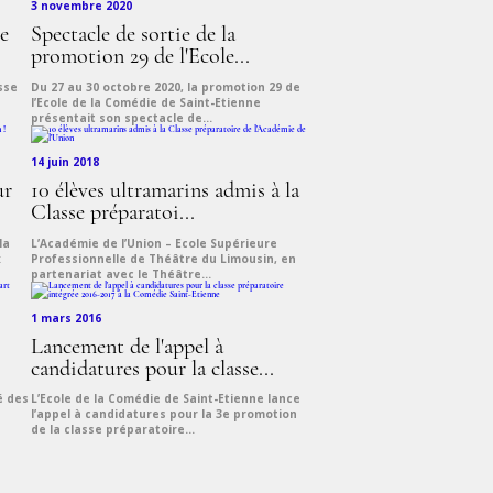
3 novembre 2020
e
Spectacle de sortie de la
promotion 29 de l'Ecole...
sse
Du 27 au 30 octobre 2020, la promotion 29 de
l’Ecole de la Comédie de Saint-Etienne
présentait son spectacle de...
14 juin 2018
ur
10 élèves ultramarins admis à la
Classe préparatoi...
la
L’Académie de l’Union – Ecole Supérieure
x
Professionnelle de Théâtre du Limousin, en
partenariat avec le Théâtre...
1 mars 2016
Lancement de l'appel à
candidatures pour la classe...
é des
L’Ecole de la Comédie de Saint-Etienne lance
l’appel à candidatures pour la 3e promotion
de la classe préparatoire...