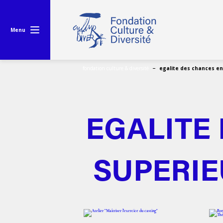
Menu
fondation culture & diversité
egalite des chances en
EGALITE
SUPERIE