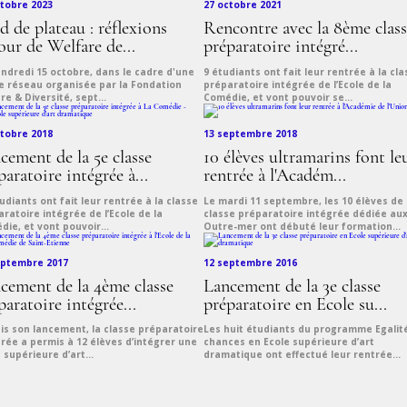
ctobre 2023
27 octobre 2021
d de plateau : réflexions
Rencontre avec la 8ème class
our de Welfare de...
préparatoire intégré...
endredi 15 octobre, dans le cadre d'une
9 étudiants ont fait leur rentrée à la cla
ie réseau organisée par la Fondation
préparatoire intégrée de l’Ecole de la
re & Diversité, sept...
Comédie, et vont pouvoir se...
ctobre 2018
13 septembre 2018
cement de la 5e classe
10 élèves ultramarins font le
paratoire intégrée à...
rentrée à l'Académ...
udiants ont fait leur rentrée à la classe
Le mardi 11 septembre, les 10 élèves de 
ratoire intégrée de l’Ecole de la
classe préparatoire intégrée dédiée au
ie, et vont pouvoir...
Outre-mer ont débuté leur formation...
eptembre 2017
12 septembre 2016
cement de la 4ème classe
Lancement de la 3e classe
paratoire intégrée...
préparatoire en Ecole su...
is son lancement, la classe préparatoire
Les huit étudiants du programme Egalit
rée a permis à 12 élèves d’intégrer une
chances en Ecole supérieure d’art
 supérieure d’art...
dramatique ont effectué leur rentrée...