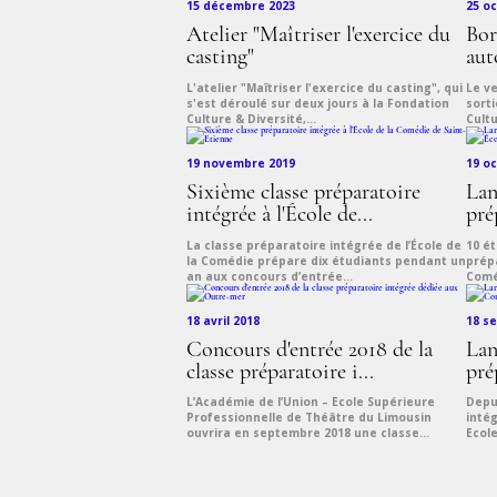
15 décembre 2023
25 o
Atelier "Maîtriser l'exercice du
Bor
casting"
aut
L'atelier "Maîtriser l'exercice du casting", qui
Le v
s'est déroulé sur deux jours à la Fondation
sort
Culture & Diversité,...
Cultu
19 novembre 2019
19 o
Sixième classe préparatoire
Lan
intégrée à l'École de...
pré
La classe préparatoire intégrée de l’École de
10 ét
la Comédie prépare dix étudiants pendant un
prépa
an aux concours d’entrée...
Coméd
18 avril 2018
18 s
Concours d'entrée 2018 de la
Lan
classe préparatoire i...
pré
L’Académie de l’Union – Ecole Supérieure
Depu
Professionnelle de Théâtre du Limousin
intég
ouvrira en septembre 2018 une classe...
Ecole