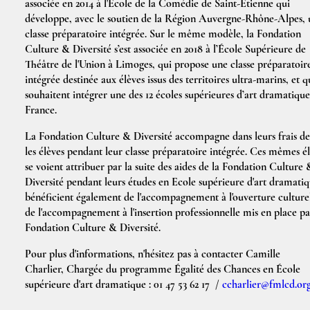
associée en 2014 à l'École de la Comédie de Saint-Etienne qui
développe, avec le soutien de la Région Auvergne-Rhône-Alpes, 
classe préparatoire intégrée. Sur le même modèle, la Fondation
Culture & Diversité s’est associée en 2018 à l’École Supérieure de
Théâtre de l'Union à Limoges, qui propose une classe préparatoir
intégrée destinée aux élèves issus des territoires ultra-marins, et q
souhaitent intégrer une des 12 écoles supérieures d’art dramatiqu
France.
La Fondation Culture & Diversité accompagne dans leurs frais de
les élèves pendant leur classe préparatoire intégrée. Ces mêmes é
se voient attribuer par la suite des aides de la Fondation Culture 
Diversité pendant leurs études en Ecole supérieure d'art dramatiqu
bénéficient également de l'accompagnement à l'ouverture culturel
de l'accompagnement à l'insertion professionnelle mis en place pa
Fondation Culture & Diversité.
Pour plus d'informations, n'hésitez pas à contacter Camille
Charlier, Chargée du programme Égalité des Chances en École
supérieure d'art dramatique : 01 47 53 62 17 /
ccharlier@fmlcd.or