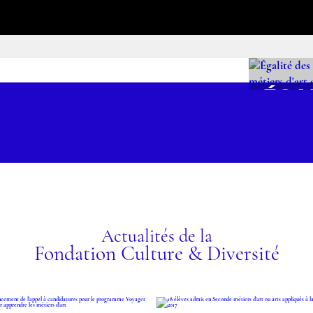
ÉGA
CHA
ÉCO
MÉT
ET 
ez les programmes
Actualités de la
Fondation Culture & Diversité