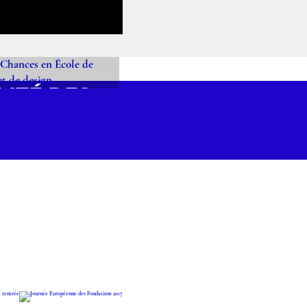
LITÉ DES
NCES EN
LE DE
IERS D'ART
DE DESIGN