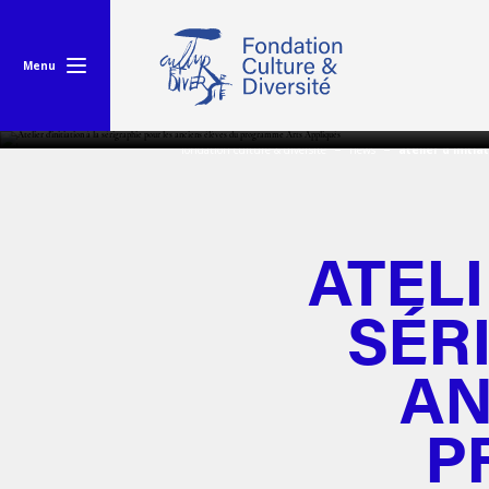
Menu
fondation culture & diversité
news
atelier d'initi
ATELI
SÉR
AN
P