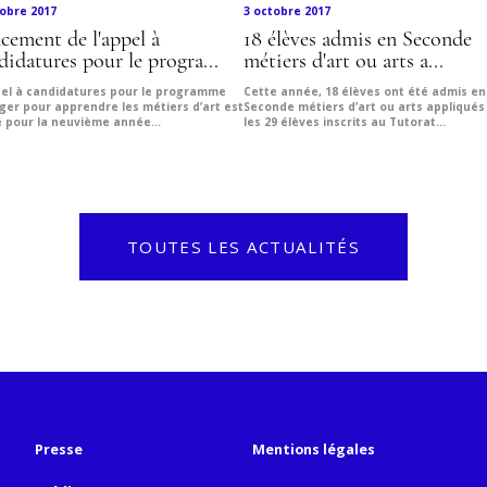
tobre 2017
3 octobre 2017
cement de l'appel à
18 élèves admis en Seconde
didatures pour le progra...
métiers d'art ou arts a...
pel à candidatures pour le programme
Cette année, 18 élèves ont été admis en
ger pour apprendre les métiers d’art est
Seconde métiers d’art ou arts appliqués
é pour la neuvième année...
les 29 élèves inscrits au Tutorat...
TOUTES LES ACTUALITÉS
Presse
Mentions légales