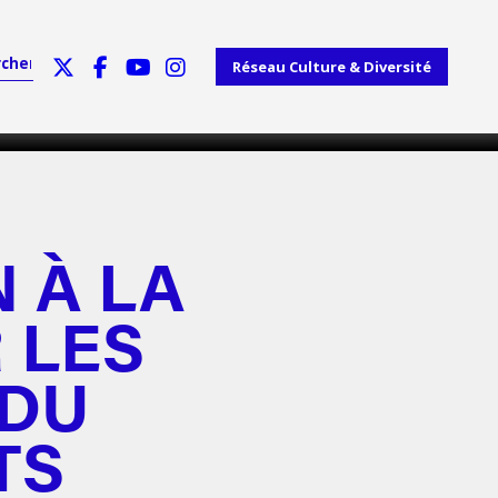
Réseau Culture & Diversité
N À LA
 LES
 DU
TS