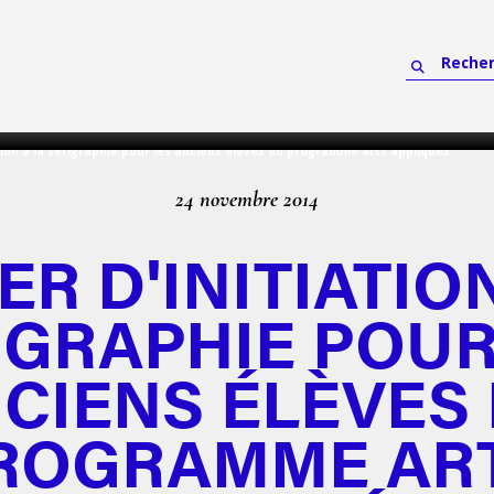
ation à la sérigraphie pour les anciens élèves du programme arts appliqués
24 novembre 2014
ER D'INITIATIO
IGRAPHIE POUR
CIENS ÉLÈVES
ROGRAMME AR