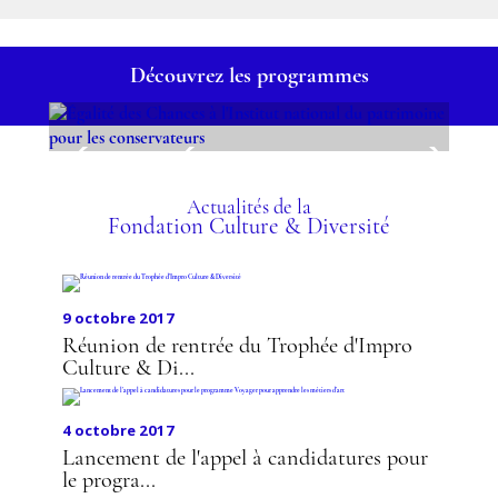
Découvrez les programmes
ÉGALITÉ DES CHANCES À
L'INSTITUT NATIONAL DU
PATRIMOINE POUR LES
Actualités de la
Fondation Culture & Diversité
CONSERVATEURS
9 octobre 2017
Réunion de rentrée du Trophée d'Impro
Culture & Di...
4 octobre 2017
Lancement de l'appel à candidatures pour
le progra...