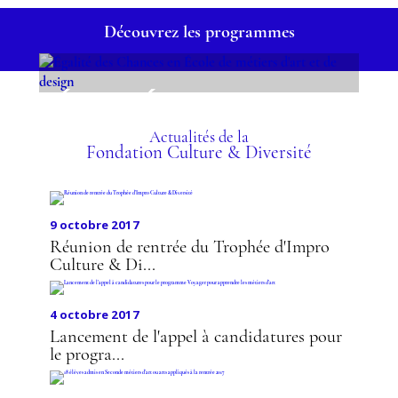
Découvrez les programmes
ÉGALITÉ DES CHANCES
EN ÉCOLE DE MÉTIERS
D'ART ET DE DESIGN
Actualités de la
Fondation Culture & Diversité
9 octobre 2017
Réunion de rentrée du Trophée d'Impro
Culture & Di...
4 octobre 2017
Lancement de l'appel à candidatures pour
le progra...