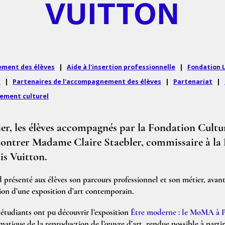
VUITTON
ment des élèves
|
Aide à l'insertion professionnelle
|
Fondation L
s
|
Partenaires de l'accompagnement des élèves
|
Partenariat
|
ment culturel
ier, les élèves accompagnés par la Fondation Cultu
contrer Madame Claire Staebler, commissaire à la 
is Vuitton.
présenté aux élèves son parcours professionnel et son métier, avant 
on d’une exposition d’art contemporain.
étudiants ont pu découvrir l’exposition
Être moderne : le MoMA à P
ématique de la reproduction de l’œuvre d’art, rendue possible à partir