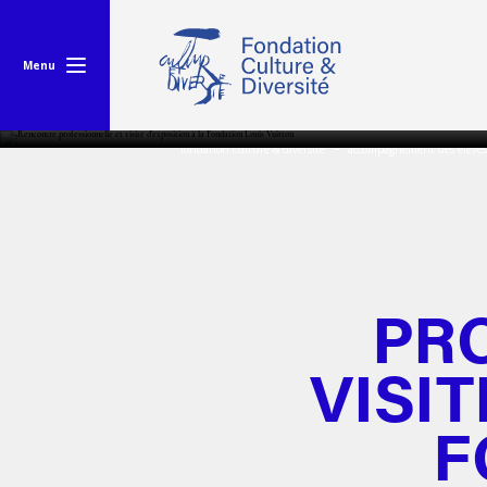
Menu
fondation culture & diversité
accompagnement des élèves
PR
VISIT
F