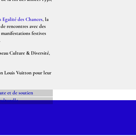
 Egalité des Chances
, la
s de rencontres avec des
 manifestations festives
.
seau Culture & Diversité,
on Louis Vuitton pour leur
NE
ERTURE
COUTE ET
TURELLE
SOUTIEN