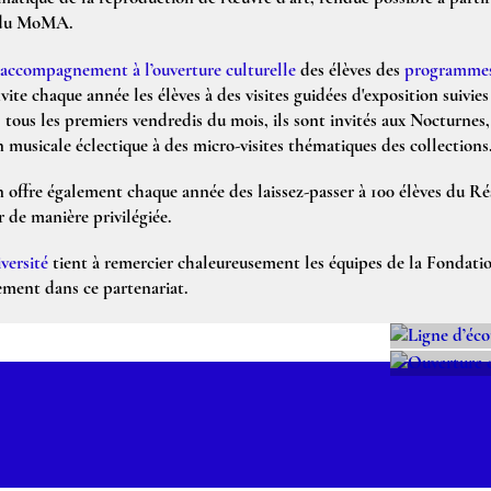
 du MoMA.
accompagnement à l’ouverture culturelle
des élèves des
programmes
vite chaque année les élèves à des visites guidées d'exposition suivie
, tous les premiers vendredis du mois, ils sont invités aux Nocturnes,
usicale éclectique à des micro-visites thématiques des collections
 offre également chaque année des laissez-passer à 100 élèves du Ré
 de manière privilégiée.
versité
tient à remercier chaleureusement les équipes de la Fondati
ement dans ce partenariat.
LIG
OUV
D’É
CUL
DE 