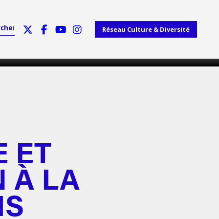
Réseau Culture & Diversité
 ET
N À LA
IS