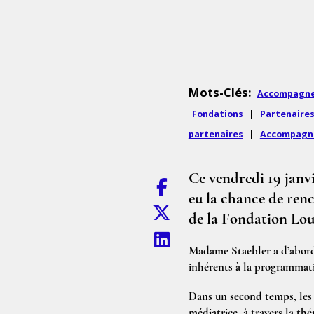
Mots-Clés:
Accompagne
Fondations
|
Partenaire
partenaires
|
Accompagne
Ce vendredi 19 janv
eu la chance de ren
de la Fondation Lou
Madame Staebler a d’abord 
inhérents à la programmati
Dans un second temps, les 
médiatrice, à travers la th