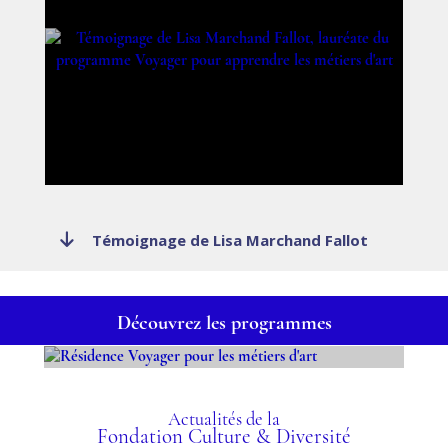
Témoignage de Lisa Marchand Fallot
Découvrez les programmes
RÉSIDENCE VOYAGER
POUR LES MÉTIERS
Actualités de la
Fondation Culture & Diversité